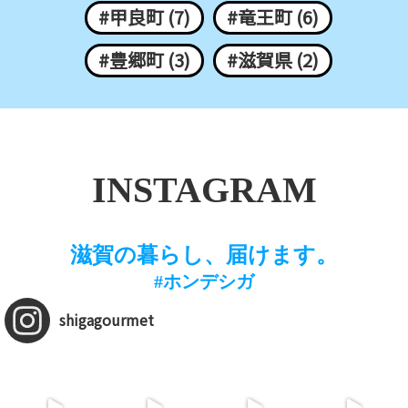
#甲良町 (7)
#竜王町 (6)
#豊郷町 (3)
#滋賀県 (2)
INSTAGRAM
滋賀の暮らし、届けます。
#ホンデシガ
shigagourmet