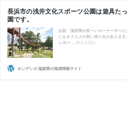
長浜市の浅井文化スポーツ公園は遊具た
園です。
以前「滋賀県の長ーいローラーすべり
にもオススメの長い滑り台があります
長
レポー …
続きを読む
浜
市
の
浅
ホンデシガ 滋賀県の地域情報サイト
井
文
化
ス
ポ
ー
ツ
公
園
は